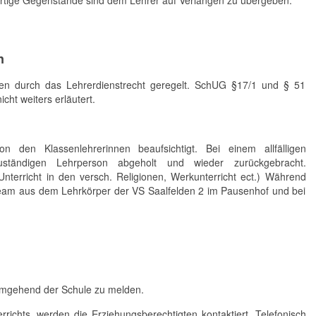
artige Gegenstände sind dem Lehrer auf Verlangen zu übergeben.
n
en durch das Lehrerdienstrecht geregelt. SchUG §17/1 und § 51
ht weiters erläutert.
den Klassenlehrerinnen beaufsichtigt. Bei einem allfälligen
tändigen Lehrperson abgeholt und wieder zurückgebracht.
 Unterricht in den versch. Religionen, Werkunterricht ect.) Während
eam aus dem Lehrkörper der VS Saalfelden 2 im Pausenhof und bei
mgehend der Schule zu melden.
rrichts, werden die Erziehungsberechtigten kontaktiert. Telefonisch