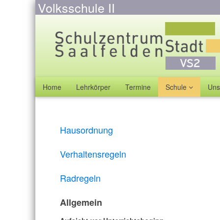
Volksschule II
Home
Lehrkörper
Termine
Schule
Uns
Hausordnung
Verhaltensregeln
Radregeln
Allgemein