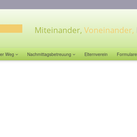
Miteinander,
Voneinander,
er Weg
Nachmittagsbetreuung
Elternverein
Formular